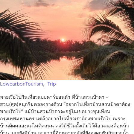
LowcarbonTourism
,
Trip
พายเรือไปกินเที่ยวแบบคาร์บอนต่ำ ที่บ้านสวนป้าดา –
สวน(สุด)สนุกริมคลองรางด้วน “อยากไปเที่ยวบ้านสวนป้าดาต้อง
พายเรือไป” แม้บ้านสวนป้าดาจะอยู่ในเขตบางขุนเทียน
กรุงเทพมหานคร แต่ถ้าอยากไปเที่ยวเราต้องพายเรือไป เพราะ
บ้านติดคลองแต่ไม่ติดถนน คงวิถีชีวิตดั้งเดิมไว้คือ คลองคือหน้า
บ้าน และยังมีบ้าน ละแวกนี้อีกหลายหลังที่ยังคงผูกพันกับสายน้ำ