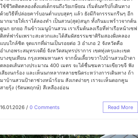
ใช้ชีวิตติดคลองตั้งแต่เด็กจนถึงวัยเกษียณ เริ่มต้นทริปก็เดินทาง
ด้วยวิธีที่ปล่อยคาร์บอนต่ำแบบสุดๆ แล้ว ยังมีกิจกรรรมกรีนๆ อีก
มากมายให้เราได้ลองทำ เป็นสวน(สุด)สนุก ทั้งกินมะพร้าวจากต้น
ดูนก ยกยอ กินข้าวเมนูบ้านสวน เราเริ่มต้นลงเรือที่ท่าเรือหน้าเซฟ
ติสท์ฟาร์มเพราะสะดวกและได้สัมผัสธรรมชาติริมสองฝั่งคลอง
แบบใกล้ชิด จุดแรกที่ผ่านเป็นรอยต่อ 3 อำเภอ 2 จังหวัดคือ
อำเภอพระสมุทรเจดีย์ จังหวัดสมุทรปราการ เขตทุ่งครุและเขต
บางขุนเทียน กรุงเทพมหานคร จากนั้นเลี้ยวขวาไปบ้านสวนป้าดา
ตลอดเส้นทางประมาณ 400 เมตร จะได้ชื่นชมความเขียวขจี ฟัง
เสียงนกร้อง และเห็นนกหลากหลายชนิดระหว่างการเดินทาง ถ้า
มาบ้านสวนป้าดาช่วงหน้าร้อน สังเกตง่ายๆ เราจะเห็นดอกคูน
สายรุ้ง (รัตนพฤกษ์) สีเหลืองอ่อน
16.01.2026
/
0 Comments
Read More