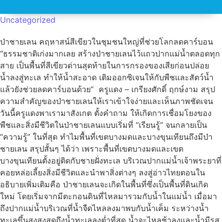
Uncategorized
ป่าชายเลน คฤหาสน์สีเขียวในชุมชนใหญ่ที่ช่วยโลกลดคาร์บอน
“ธรรมชาติเก่งมากเลย สร้างป่าชายเลนไว้แถวปากแม่น้ำตลอดทุก
สาย เป็นพื้นที่สีเขียวด่านสุดท้ายในการกรองของเสียก่อนปล่อย
น้ำลงสู่ทะเล ทำให้น้ำสะอาด เติมออกซิเจนให้กับพืชและสัตว์น้ำ
แล้วยังช่วยลดคาร์บอนด้วย” ครูแดง – เกรียงศักดิ์ ฤกษ์งาม สรุป
ความสำคัญของป่าชายเลนให้เราเข้าใจง่ายและเห็นภาพชัดเจน
วันนี้ครูแดงพาเรามาสังเกต ตั้งคำถาม ให้เกิดการเชื่อมโยงของ
พืชและสิ่งมีชีวิตในป่าชายเลนแบบเริ่มที่ “เรียนรู้” จนกลายเป็น
“ความรู้” ในที่สุด ทำไมพื้นที่เขตบางมดและบางขุนเทียนถึงมีป่า
ชายเลน สรุปสั้นๆ ได้ว่า เพราะพื้นที่เขตบางมดและเขต
บางขุนเทียนตั้งอยู่ติดกับชายฝั่งทะเล บริเวณปากแม่น้ำเจ้าพระยาที่
คอยหล่อเลี้ยงสิ่งมีชีวิตและนำพาสิ่งต่างๆ ลงสู่อ่าวไทยตอนใน
อธิบายเพิ่มเติมคือ ป่าชายเลนจะเกิดในพื้นที่ซึ่งเป็นพื้นที่ดินเกิด
ใหม่ โดยเริ่มจากมีตะกอนดินที่ไหลมารวมกับน้ำในแม่น้ำ เมื่อมา
ถึงปากแม่น้ำบริเวณที่น้ำจืดไหลลงมาพบกับน้ำเค็ม ระหว่างน้ำ
ทะเลขึ้นสูงสูงสุดถึงน้ำทะเลลงต่ำที่สุด น้ำจะไหลช้าลงและน้ำมีรส