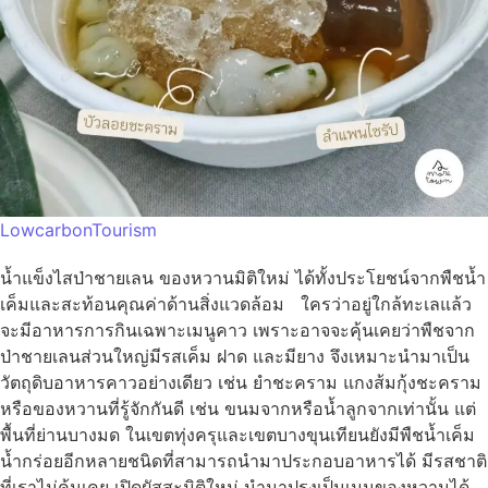
LowcarbonTourism
น้ำแข็งไสป่าชายเลน ของหวานมิติใหม่ ได้ทั้งประโยชน์จากพืชน้ำ
เค็มและสะท้อนคุณค่าด้านสิ่งแวดล้อม ใครว่าอยู่ใกล้ทะเลแล้ว
จะมีอาหารการกินเฉพาะเมนูคาว เพราะอาจจะคุ้นเคยว่าพืชจาก
ป่าชายเลนส่วนใหญ่มีรสเค็ม ฝาด และมียาง จึงเหมาะนำมาเป็น
วัตถุดิบอาหารคาวอย่างเดียว เช่น ยำชะคราม แกงส้มกุ้งชะคราม
หรือของหวานที่รู้จักกันดี เช่น ขนมจากหรือน้ำลูกจากเท่านั้น แต่
พื้นที่ย่านบางมด ในเขตทุ่งครุและเขตบางขุนเทียนยังมีพืชน้ำเค็ม
น้ำกร่อยอีกหลายชนิดที่สามารถนำมาประกอบอาหารได้ มีรสชาติ
ที่เราไม่คุ้นเคย เปิดผัสสะมิติใหม่ นำมาปรุงเป็นเมนูของหวานได้