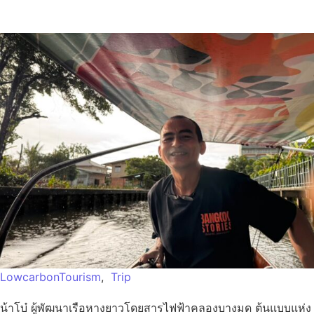
LowcarbonTourism
,
Trip
น้าโบ๋ ผู้พัฒนาเรือหางยาวโดยสารไฟฟ้าคลองบางมด ต้นแบบแห่ง