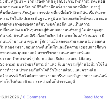
มุ่งมั่น ครูมีนา – ยุวดี เรืองพานิช ผู้จุดประกายให้ตลาดมดตะนอย
คลองบางมด กลับมามีชีวิตชีวาอีกครั้ง จากคลองที่เงียบเหงาสู่
พื้นที่แห่งการเรียนรู้และการท่องเที่ยวที่เต็มไปด้วยสีสัน เริ่มต้นจาก
ความรักในศิลปะและถิ่นฐาน ครูมีนาเกิดและเติบโตที่คลองบางมด
เคยเห็นยุคทองของสวนส้มบางมดในอดีต และเห็นความ
เปลี่ยนแปลง คนในชุมชนอยู่กันแบบต่างคนต่างอยู่ ไม่ค่อยพูดคุย
กัน หน้าบ้านที่เคยมีเรือวิ่งกลับเงียบไป กลายเป็นหลังบ้านเพราะมี
ถนนเข้ามาแทน ครูมีนารู้สึกว่าแม้คลองจะสวย แต่คนไม่ค่อยเดิน
ริมคลอง เพราะตอนกลางคืนนั้นมืดและอันตราย เธอจบการศึกษา
จากคณะมนุษยศาสตร์ สาขาวิชาสารสนเทศศาสตร์และ
บรรณารักษศาสตร์ (Information Science and Library
Science) มหาวิทยาลัยรามคำแหง จึงเอาความรู้ด้านไอทีมาใช้ใน
การทำงาน ประกอบกับหัวใจที่รักในงานศิลปะและความคิด
สร้างสรรค์ จึงเริ่มต้นจากการงานสกรีนของขวัญขายทางออนไลน์
ทำเว็บไซต์ของตัวเอง ระหว่างนั้นก็ทำงานอยู่ที
16.01.2026
/
0 Comments
Read More