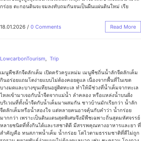
กร่อย ตะกอนดินจะจมลงทับถมกันจนเป็นผืนแผ่นดินใหม่ เรีย
18.01.2026
/
0 Comments
Read More
LowcarbonTourism
,
Trip
เมนูพืชลักจืดลักเค็ม เปิดครัวครูแหม่ม เมนูพืชถิ่นน้ำลักจืดลักเค็ม
กินอร่อยแถมโตง่ายแบบไม่ต้องคอยดูแล เนื่องจากพื้นที่ในเขต
บางมดและบางขุนเทียนอยู่ติดทะเล ทำให้มีช่วงที่น้ำเค็มจากทะเล
ไหลเข้ามาเจอกับน้ำจืดจากแม่น้ำ ลำคลอง หรือแหล่งน้ำบนฝั่ง
บริเวณที่ทั้งน้ำจืดกับน้ำเค็มมาผสมกัน ชาวบ้านมักเรียกว่า น้ำลัก
จืดลักเค็มหรือน้ำสองใจ แต่หลายคนอาจคุ้นกับคำว่า น้ำกร่อย
มากกว่า เพราะเป็นดินแดนสุดพิเศษจึงมีพืชเฉพาะถิ่นสุดมหัศจรรย์
หลายชนิดที่ทั้งกินได้และรสชาติดี มีสรรพคุณทางอาหารและยา ที่
สำคัญคือ ทนสภาพน้ำเค็ม น้ำกร่อย โตไวตามธรรมชาติที่ดีไม่ถูก
รุกราน ขยายพันธุ์ง่ายแบบไม่ต้องดูแลมาก เช่น ชะคราม โกงกาง