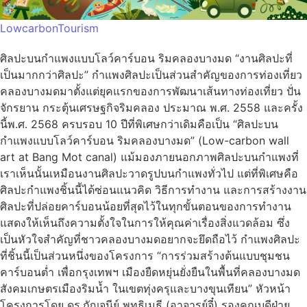
LowcarbonTourism
ศิลปะบนกำแพงแบบโลว์คาร์บอน ริมคลองบางมด “งานศิลปะที่
เป็นมากกว่าศิลปะ” กำแพงศิลปะเป็นส่วนสำคัญของการท่องเที่ยว
คลองบางมดมาตั้งแต่ยุคแรกของการพัฒนาเส้นทางท่องเที่ยว ปั่น
จักรยาน กระตุ้นเศรษฐกิจริมคลอง ประมาณ พ.ศ. 2558 และครั้ง
นี้พ.ศ. 2568 ครบรอบ 10 ปีที่พิเศษกว่าเดิมคือเป็น “ศิลปะบน
กำแพงแบบโลว์คาร์บอน ริมคลองบางมด” (Low-carbon wall
art at Bang Mot canal) แม้มองภายนอกภาพศิลปะบนกำแพงที่
เราเห็นนั้นเหมือนงานศิลปะวาดรูปบนกำแพงทั่วไป แต่ที่พิเศษคือ
ศิลปะกำแพงชิ้นนี้ได้ซ่อนแนวคิด วิธีการทำงาน และการสร้างงาน
ศิลปะที่ปล่อยคาร์บอนน้อยที่สุดไว้ในทุกขั้นตอนของการทำงาน
แสดงให้เห็นถึงความตั้งใจในการให้คุณค่าเรื่องสิ่งแวดล้อม ซึ่ง
เป็นหัวใจสำคัญที่ชาวคลองบางมดอยากจะยึดถือไว้ กำแพงศิลปะ
ที่ชิ้นนี้เป็นส่วนหนึ่งของโครงการ “การร่วมสร้างต้นแบบชุมชน
คาร์บอนต่ำ เพื่อกรุงเทพฯ เมืองยืดหยุ่นยั่งยืนในพื้นที่คลองบางมด
สังคมเกษตรเมืองริมน้ำ ในเขตทุ่งครุและบางขุนเทียน” หัวหน้า
โครงการโดย ดร.กัญจนีย์ พุทธิเมธี (อาจารย์จี๋) รองคณบดีฝ่าย