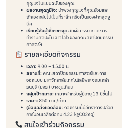
กุญแจในแบบฉบับของคุณ
ผลงานสุดภูมิใจ:
นำพวงกุญแจที่คุณย้อมและ
ถักเองกลับไปเป็นที่ระลึก หรือเป็นของฝากสุดยู
นีค
เรียนรู้กับผู้เชี่ยวชาญ:
สัมผัสบรรยากาศการ
ทำงานศิลปะใน art lab ของคณะสถาปัตยกรรม
ศาสตร์ฯ
รายละเอียดกิจกรรม
เวลา:
9.00 – 15.00 น.
สถานที่:
คณะสถาปัตยกรรมศาสตร์และการ
ออกแบบ มหาวิทยาลัยเทคโนโลยีพระจอมเกล้า
ธนบุรี (มจธ.) บางขุนเทียน
กลุ่มเป้าหมาย:
เหมาะสำหรับผู้มีอายุ 13 ปีขึ้นไป
ราคา:
850 บาท/ท่าน
(ข้อมูลสิ่งแวดล้อม:
กิจกรรมนี้มีอัตราการปล่อย
คาร์บอนเฉลี่ยต่อคน 4.23 kgCO2eq)
สนใจเข้าร่วมกิจกรรม