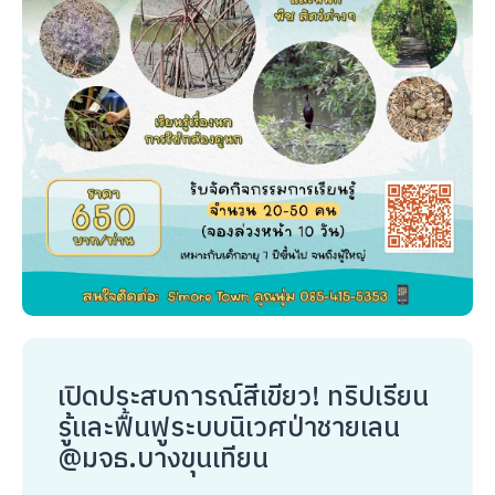
เปิดประสบการณ์สีเขียว! ทริปเรียน
รู้และฟื้นฟูระบบนิเวศป่าชายเลน
@มจธ.บางขุนเทียน