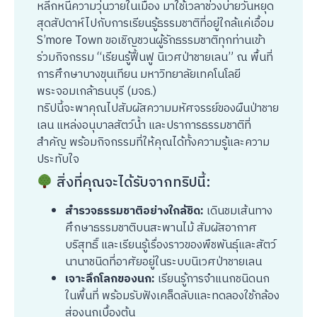
หลีกหนีความวุ่นวายในเมือง มาใช้เวลาช่วงบ่ายวันหยุด
สุดสัปดาห์ไปกับการเรียนรู้ธรรมชาติที่อยู่ใกล้แค่เอื้อม
S’more Town ขอเชิญชวนผู้รักธรรมชาติทุกท่านเข้า
ร่วมกิจกรรม “เรียนรู้ฟื้นฟู นิเวศป่าชายเลน” ณ พื้นที่
การศึกษาบางขุนเทียน มหาวิทยาลัยเทคโนโลยี
พระจอมเกล้าธนบุรี (มจธ.)
ทริปนี้จะพาคุณไปสัมผัสความมหัศจรรย์ของผืนป่าชาย
เลน แหล่งอนุบาลสัตว์น้ำ และปราการธรรมชาติที่
สำคัญ พร้อมกิจกรรมที่ให้คุณได้ทั้งความรู้และความ
ประทับใจ
สิ่งที่คุณจะได้รับจากทริปนี้:
สำรวจธรรมชาติอย่างใกล้ชิด:
เดินชมเส้นทาง
ศึกษาธรรมชาติบนสะพานไม้ สัมผัสอากาศ
บริสุทธิ์ และเรียนรู้เรื่องราวของพืชพันธุ์และสัตว์
นานาชนิดที่อาศัยอยู่ในระบบนิเวศป่าชายเลน
เจาะลึกโลกของนก:
เรียนรู้การจำแนกชนิดนก
ในพื้นที่ พร้อมรับฟังเคล็ดลับและทดลองใช้กล้อง
ส่องนกเบื้องต้น