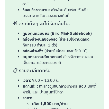
ดา”
ชิลชมวิวชาวสวน:
พักผ่อน อิ่มอร่อย ซึมซับ
บรรยากาศริมคลองอย่างเต็มที่
🎁 สิ่งที่เด็กๆ จะได้รับกลับไป:
คู่มือดูนกฉบับย่อ (Bird Mini-Guidebook)
กล้องส่องนกของจริง
(สำหรับใช้งานตลอด
กิจกรรม ท่านละ 1 ตัว)
กล่องส่องจิ๋ว
(สำหรับส่องแมลงหรือใบไม้)
สมุดกระดาษอัดเทกเจอร์
สำหรับวาดภาพและ
เก็บรายละเอียดธรรมชาติ
📋 รายละเอียดทริป
เวลา:
9.00 – 13.00 น.
สถานที่:
วิสาหกิจชุมชนกลางบางกระสอบ, เซฟตี้
ฟาร์ม และ บ้านสุนทรีป้าดา
ราคา:
เด็ก: 1,500 บาท/ท่าน