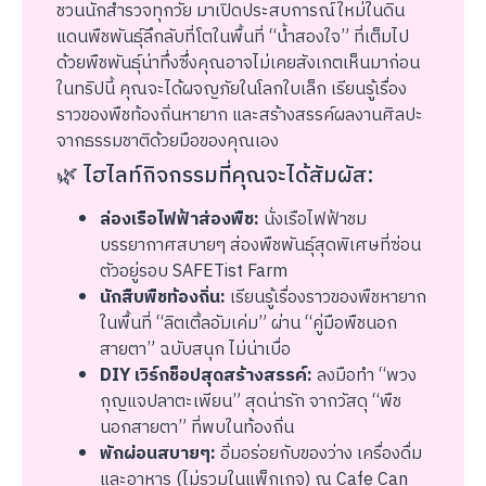
ชวนนักสำรวจทุกวัย มาเปิดประสบการณ์ใหม่ในดิน
แดนพืชพันธุ์ลึกลับที่โตในพื้นที่ “น้ำสองใจ” ที่เต็มไป
ด้วยพืชพันธุ์น่าทึ่งซึ่งคุณอาจไม่เคยสังเกตเห็นมาก่อน
ในทริปนี้ คุณจะได้ผจญภัยในโลกใบเล็ก เรียนรู้เรื่อง
ราวของพืชท้องถิ่นหายาก และสร้างสรรค์ผลงานศิลปะ
จากธรรมชาติด้วยมือของคุณเอง
🌿 ไฮไลท์กิจกรรมที่คุณจะได้สัมผัส:
ล่องเรือไฟฟ้าส่องพืช:
นั่งเรือไฟฟ้าชม
บรรยากาศสบายๆ ส่องพืชพันธุ์สุดพิเศษที่ซ่อน
ตัวอยู่รอบ SAFETist Farm
นักสืบพืชท้องถิ่น:
เรียนรู้เรื่องราวของพืชหายาก
ในพื้นที่ “ลิตเติ้ลอัมเค่ม” ผ่าน “คู่มือพืชนอก
สายตา” ฉบับสนุก ไม่น่าเบื่อ
DIY เวิร์กช็อปสุดสร้างสรรค์:
ลงมือทำ “พวง
กุญแจปลาตะเพียน” สุดน่ารัก จากวัสดุ “พืช
นอกสายตา” ที่พบในท้องถิ่น
พักผ่อนสบายๆ:
อิ่มอร่อยกับของว่าง เครื่องดื่ม
และอาหาร (ไม่รวมในแพ็กเกจ) ณ Cafe Can