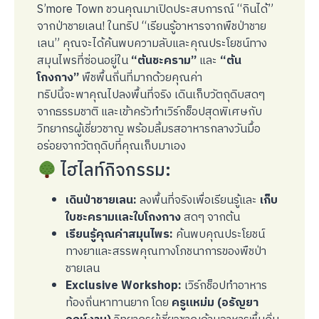
S’more Town ชวนคุณมาเปิดประสบการณ์ “กินได้”
จากป่าชายเลน! ในทริป “เรียนรู้อาหารจากพืชป่าชาย
เลน” คุณจะได้ค้นพบความลับและคุณประโยชน์ทาง
สมุนไพรที่ซ่อนอยู่ใน
“ต้นชะคราม”
และ
“ต้น
โกงกาง”
พืชพื้นถิ่นที่มากด้วยคุณค่า
ทริปนี้จะพาคุณไปลงพื้นที่จริง เดินเก็บวัตถุดิบสดๆ
จากธรรมชาติ และเข้าครัวทำเวิร์กช็อปสุดพิเศษกับ
วิทยากรผู้เชี่ยวชาญ พร้อมลิ้มรสอาหารกลางวันมื้อ
อร่อยจากวัตถุดิบที่คุณเก็บมาเอง
ไฮไลท์กิจกรรม:
เดินป่าชายเลน:
ลงพื้นที่จริงเพื่อเรียนรู้และ
เก็บ
ใบชะครามและใบโกงกาง
สดๆ จากต้น
เรียนรู้คุณค่าสมุนไพร:
ค้นพบคุณประโยชน์
ทางยาและสรรพคุณทางโภชนาการของพืชป่า
ชายเลน
Exclusive Workshop:
เวิร์กช็อปทำอาหาร
ท้องถิ่นหาทานยาก โดย
ครูแหม่ม (อรัญยา