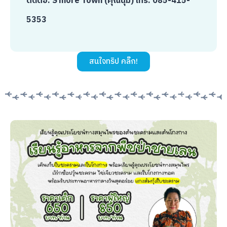
ติดต่อ: S’more Town (คุณนุ่ม)
โทร: 085-415-
5353
สนใจทริป คลิ๊ก!