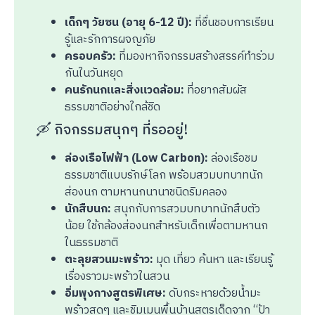
เด็กๆ วัยซน (อายุ 6-12 ปี):
ที่ชื่นชอบการเรียน
รู้และรักการผจญภัย
ครอบครัว:
ที่มองหากิจกรรมสร้างสรรค์ทำร่วม
กันในวันหยุด
คนรักนกและสิ่งแวดล้อม:
ที่อยากสัมผัส
ธรรมชาติอย่างใกล้ชิด
🛶 กิจกรรมสนุกๆ ที่รออยู่!
ล่องเรือไฟฟ้า (Low Carbon):
ล่องเรือชม
ธรรมชาติแบบรักษ์โลก พร้อมสวมบทบาทนัก
ส่องนก ตามหานกนานาชนิดริมคลอง
นักสืบนก:
สนุกกับการสวมบทบาทนักสืบตัว
น้อย ใช้กล้องส่องนกสำหรับเด็กเพื่อตามหานก
ในธรรมชาติ
ตะลุยสวนมะพร้าว:
มุด เที่ยว ค้นหา และเรียนรู้
เรื่องราวมะพร้าวในสวน
อิ่มพุงกางสูตรพิเศษ:
ดับกระหายด้วยน้ำมะ
พร้าวสดๆ และชิมเมนูพื้นบ้านสูตรเด็ดจาก “ป้า