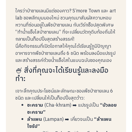
ใครว่าป่าชายเลนมีแต่ของคาว? S’more Town และ art
lab ขอพลิกมุมมองใหม่ ชวนคุณมาสัมผัสความหอม
หวานที่ซ่อนอยู่ในพืชป่าชายเลน กับเวิร์กช็อปสุดพิเศษ
“ทำน้ำแข็งไสป่าชายเลน” ที่จะเปลี่ยนวัตถุดิบท้องถิ่นให้
กลายเป็นท็อปปิ้งสุดสร้างสรรค์!
นี่คือกิจกรรมที่เปิดโอกาสให้คุณได้เรียนรู้ภูมิปัญญา
อาหารจากพืชป่าชายเลนถึง 6 ชนิด พร้อมลงมือแปรรูป
และสร้างสรรค์ถ้วยน้ำแข็งไสในแบบฉบับของคุณเอง
🍧 สิ่งที่คุณจะได้เรียนรู้และลงมือ
ทำ:
เจาะลึกคุณประโยชน์และลักษณะของพืชป่าชายเลน 6
ชนิด และเปลี่ยนให้เป็นท็อปปิ้งสุดว้าว:
ชะคราม
(Cha-khram) ➡️ แปรรูปเป็น
“บัวลอย
ชะคราม”
ลำแพน
(Lampan) ➡️ เคี่ยวจนเป็น
“ลำแพน
ไซรัป”