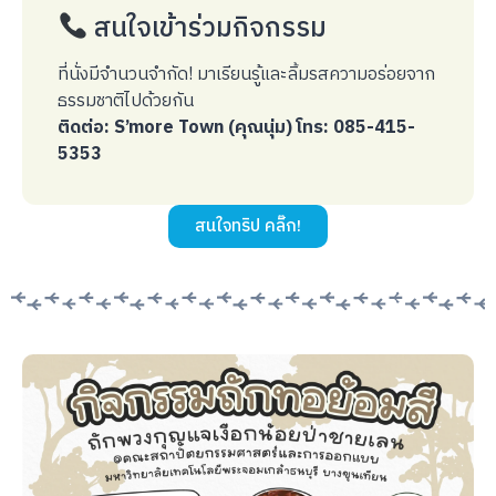
สนใจเข้าร่วมกิจกรรม
ที่นั่งมีจำนวนจำกัด! มาเรียนรู้และลิ้มรสความอร่อยจาก
ธรรมชาติไปด้วยกัน
ติดต่อ: S’more Town (คุณนุ่ม)
โทร: 085-415-
5353
สนใจทริป คลิ๊ก!