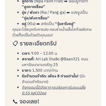
ลูกจาก
(Nipa Palm Fruit) ➡️ เรียนรู้การทำ
“ลูกจากเชื่อม”
รุ่ย / พังกา
(Rui / Pang-ga) ➡️ แปรรูปเป็น
“รุ่ย/พังกาเชื่อม”
ขลู่
(Klu) ➡️ สกัดเป็น
“วุ้นชาใบขลู่”
คุณจะได้สนุกกับการประกอบร่างน้ำแข็งไสถ้วยพิเศษ
ด้วยท็อปปิ้งด้วยตัวคุณเอง!
📋 รายละเอียดทริป
เวลา:
9.00 – 12.00 น.
สถานที่:
Art Lab Studio @Baan321 ถนน
มหาวัฒนางามเจริญ 25
ราคา:
1,500 บาท/ท่าน
รับจำนวนจำกัด:
เพียง 8 ท่านเท่านั้น!
(รับ
จำนวนจำกัดมาก)
กิจกรรมนี้มีอัตราการปล่อยคาร์บอนเฉลี่ย
0.55 kgCO2eq
📞 จองเลย!