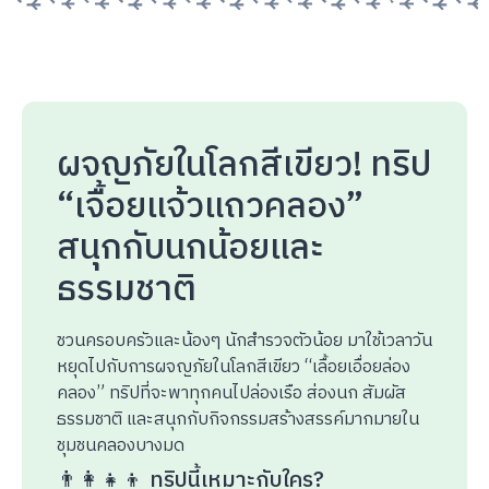
ผจญภัยในโลกสีเขียว! ทริป
“เจื้อยแจ้วแถวคลอง”
สนุกกับนกน้อยและ
ธรรมชาติ
ชวนครอบครัวและน้องๆ นักสำรวจตัวน้อย มาใช้เวลาวัน
หยุดไปกับการผจญภัยในโลกสีเขียว “เลื้อยเอื่อยล่อง
คลอง” ทริปที่จะพาทุกคนไปล่องเรือ ส่องนก สัมผัส
ธรรมชาติ และสนุกกับกิจกรรมสร้างสรรค์มากมายใน
ชุมชนคลองบางมด
👨‍👩‍👧‍👦 ทริปนี้เหมาะกับใคร?