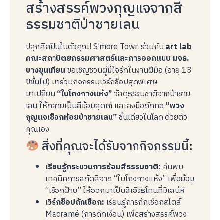
สร้างสรรค์พวงกุญแจจากสี
ธรรมชาติป่าชายเลน
ปลุกศิลปินในตัวคุณ! S’more Town ร่วมกับ
art lab
คณะสถาปัตยกรรมศาสตร์และการออกแบบ มจธ.
บางขุนเทียน
ขอเชิญชวนผู้มีใจรักในงานฝีมือ (อายุ 13
ปีขึ้นไป) มาร่วมกิจกรรมเวิร์กช็อปสุดพิเศษ
มาเปลี่ยน
“ใบโกงกางแห้ง”
วัสดุธรรมชาติจากป่าชาย
เลน ให้กลายเป็นสีย้อมสุดเก๋ และลงมือถักทอ
“พวง
กุญแจเชือกห้อยป่าชายเลน”
ชิ้นเดียวในโลก ด้วยตัว
คุณเอง
สิ่งที่คุณจะได้รับจากกิจกรรมนี้:
เรียนรู้กระบวนการย้อมสีธรรมชาติ:
ค้นพบ
เทคนิคการสกัดสีจาก “ใบโกงกางแห้ง” เพื่อย้อม
“เชือกฝ้าย” ให้ออกมาเป็นสีเอิร์ธโทนที่มีเสน่ห์
เวิร์กช็อปถักเชือก:
เรียนรู้การถักเชือกสไตล์
Macramé (การถักเงื่อน) เพื่อสร้างสรรค์พวง