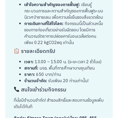
เข้าใจความสำคัญของการฟื้นฟู:
เรียนรู้
กระบวนการและความสำคัญของการฟื้นฟูระบบ
นิเวศป่าชายเลน เพื่อความยั่งยืนของสิ่งแวดล้อม
การเดินทางที่ใส่ใจโลก:
กิจกรรมนี้เป็นส่วนหนึ่ง
ของการท่องเที่ยวอย่างรับผิดชอบ โดยมีการ
คำนวณอัตราการปล่อยคาร์บอนเฉลี่ยต่อคน
เพียง 0.22 kgCO2eq เท่านั้น
รายละเอียดทริป
เวลา:
13.00 – 15.00 น. (ระยะเวลา 2 ชั่วโมง)
สถานที่:
มจธ. พื้นที่การศึกษาบางขุนเทียน
ราคา:
650 บาท/ท่าน
จำนวนจำกัด:
รับเพียง 20 ท่านเท่านั้น!
สนใจเข้าร่วมกิจกรรม
ที่นั่งมีจำนวนจำกัด! สำรองสิทธิ์และสอบถามข้อมูลเพิ่ม
เติมได้ทันที