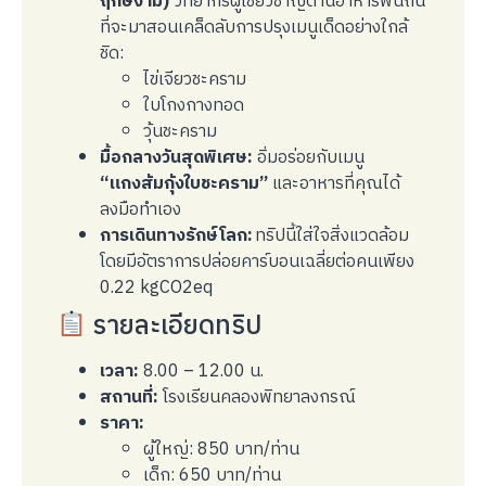
ฤกษ์งาม)
วิทยากรผู้เชี่ยวชาญด้านอาหารพื้นถิ่น
ที่จะมาสอนเคล็ดลับการปรุงเมนูเด็ดอย่างใกล้
ชิด:
ไข่เจียวชะคราม
ใบโกงกางทอด
วุ้นชะคราม
มื้อกลางวันสุดพิเศษ:
อิ่มอร่อยกับเมนู
“แกงส้มกุ้งใบชะคราม”
และอาหารที่คุณได้
ลงมือทำเอง
การเดินทางรักษ์โลก:
ทริปนี้ใส่ใจสิ่งแวดล้อม
โดยมีอัตราการปล่อยคาร์บอนเฉลี่ยต่อคนเพียง
0.22 kgCO2eq
รายละเอียดทริป
เวลา:
8.00 – 12.00 น.
สถานที่:
โรงเรียนคลองพิทยาลงกรณ์
ราคา:
ผู้ใหญ่: 850 บาท/ท่าน
เด็ก: 650 บาท/ท่าน