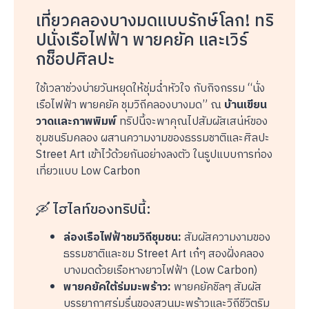
เที่ยวคลองบางมดแบบรักษ์โลก! ทริ
ปนั่งเรือไฟฟ้า พายคยัค และเวิร์
กช็อปศิลปะ
ใช้เวลาช่วงบ่ายวันหยุดให้ชุ่มฉ่ำหัวใจ กับกิจกรรม “นั่ง
เรือไฟฟ้า พายคยัค ชุมวิถีคลองบางมด” ณ
บ้านเขียน
วาดและภาพพิมพ์
ทริปนี้จะพาคุณไปสัมผัสเสน่ห์ของ
ชุมชนริมคลอง ผสานความงามของธรรมชาติและศิลปะ
Street Art เข้าไว้ด้วยกันอย่างลงตัว ในรูปแบบการท่อง
เที่ยวแบบ Low Carbon
🛶 ไฮไลท์ของทริปนี้:
ล่องเรือไฟฟ้าชมวิถีชุมชน:
สัมผัสความงามของ
ธรรมชาติและชม Street Art เก๋ๆ สองฝั่งคลอง
บางมดด้วยเรือหางยาวไฟฟ้า (Low Carbon)
พายคยัคใต้ร่มมะพร้าว:
พายคยัคชิลๆ สัมผัส
บรรยากาศร่มรื่นของสวนมะพร้าวและวิถีชีวิตริม