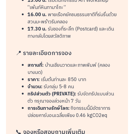
15.00 น.
เริ่มต้นกิจกรรม Art Workshop
“เพ้นท์หินทามาโกะ”
16.00 น.
พายเรือคยัคชมธรรมชาติที่ร่มรื่นด้วย
สวนมะพร้าวริมคลอง
17.30 น.
รับของที่ระลึก (Postcard) และเดิน
ทางกลับโดยสวัสดิภาพ
📍 รายละเอียดการจอง
สถานที่:
บ้านเขียนวาดและภาพพิมพ์ (คลอง
บางมด)
ราคา:
เริ่มต้นท่านละ 850 บาท
จำนวน:
รับกลุ่ม 5-8 คน
ทริปส่วนตัว (PRIVATE):
รับจัดทริปแบบส่วน
ตัว กรุณาจองล่วงหน้า 7 วัน
การเดินทางรักษ์โลก:
กิจกรรมนี้มีอัตราการ
ปล่อยคาร์บอนเฉลี่ยเพียง 0.46 kgCO2eq
📞 จองหรือสอบถามเพิ่มเติม